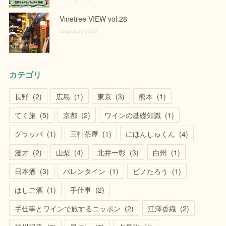
Vinetree VIEW vol.28
2019.05.23 03:00
カテゴリ
長野
(
2
)
広島
(
1
)
東京
(
3
)
熊本
(
1
)
てく旅
(
5
)
京都
(
2
)
ワインの基礎知識
(
1
)
グラッパ
(
1
)
三軒茶屋
(
1
)
にほんしゅくん
(
4
)
漫才
(
2
)
山梨
(
4
)
北井一彰
(
3
)
白州
(
1
)
日本酒
(
3
)
バレンタイン
(
1
)
ピノたろう
(
1
)
はしご酒
(
1
)
手仕事
(
2
)
手仕事とワインで旅するニッポン
(
2
)
江澤香織
(
2
)