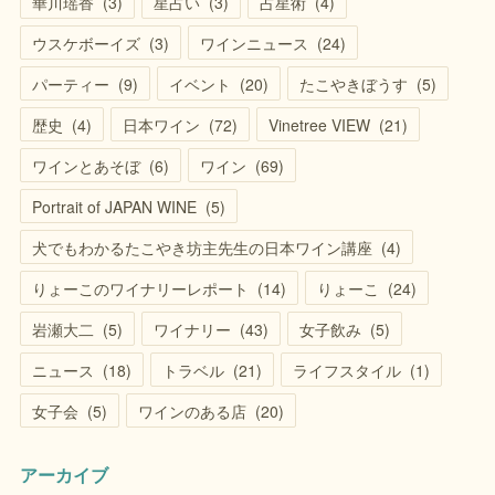
華川瑶香
(
3
)
星占い
(
3
)
占星術
(
4
)
ウスケボーイズ
(
3
)
ワインニュース
(
24
)
パーティー
(
9
)
イベント
(
20
)
たこやきぼうす
(
5
)
歴史
(
4
)
日本ワイン
(
72
)
Vinetree VIEW
(
21
)
ワインとあそぼ
(
6
)
ワイン
(
69
)
Portrait of JAPAN WINE
(
5
)
犬でもわかるたこやき坊主先生の日本ワイン講座
(
4
)
りょーこのワイナリーレポート
(
14
)
りょーこ
(
24
)
岩瀬大二
(
5
)
ワイナリー
(
43
)
女子飲み
(
5
)
ニュース
(
18
)
トラベル
(
21
)
ライフスタイル
(
1
)
女子会
(
5
)
ワインのある店
(
20
)
アーカイブ