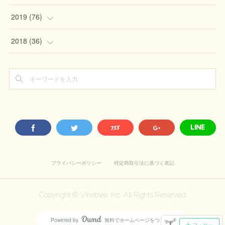
2019
(
76
)
(
1
)
2018
(
36
)
(
14
)
(
8
)
(
18
)
(
17
)
(
17
)
(
8
)
(
14
)
(
3
)
(
12
)
プライバシーポリシー
特定商取引法に基づく表記
Copyright © Vinetree, Inc. All Rights Reserved.
Powered by
無料でホームページをつくろう
AmebaOwnd