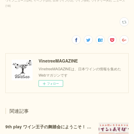
ワインニュース
(
24
)
イベント
(
20
)
日本ワイン
(
72
)
ワイン
(
69
)
ワイナリー
(
43
)
ニュース
(
18
)
VinetreeMAGAZINE
VinetreeMAGAZINEは、日本ワインの情報を集めた
Webマガジンです
フォロー
関連記事
9th play ワイン王子の舞踏会にようこそ！ シンデレラ・チーズ決定戦（後編）