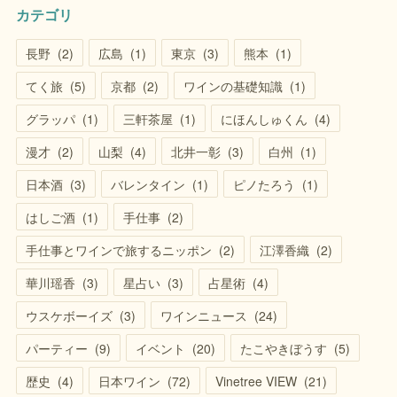
カテゴリ
長野
(
2
)
広島
(
1
)
東京
(
3
)
熊本
(
1
)
てく旅
(
5
)
京都
(
2
)
ワインの基礎知識
(
1
)
グラッパ
(
1
)
三軒茶屋
(
1
)
にほんしゅくん
(
4
)
漫才
(
2
)
山梨
(
4
)
北井一彰
(
3
)
白州
(
1
)
日本酒
(
3
)
バレンタイン
(
1
)
ピノたろう
(
1
)
はしご酒
(
1
)
手仕事
(
2
)
手仕事とワインで旅するニッポン
(
2
)
江澤香織
(
2
)
華川瑶香
(
3
)
星占い
(
3
)
占星術
(
4
)
ウスケボーイズ
(
3
)
ワインニュース
(
24
)
パーティー
(
9
)
イベント
(
20
)
たこやきぼうす
(
5
)
歴史
(
4
)
日本ワイン
(
72
)
Vinetree VIEW
(
21
)