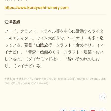
https://www.kurayoshi-winery.com
江澤香織
フード、クラフト、トラベル等を中心に活動するライタ
ー＆エディター。ワイン大好きで、ワイナリーも多く巡
っている。著書「山陰旅行 クラフト＋食めぐり」（マ
イナビ）、「青森・函館めぐり―クラフト・建築・おい
しいもの」（ダイヤモンド社）、「酔い子の旅のしお
り」（マイナビ）等。
手仕事
(
2
)
手仕事とワインで旅するニッポン
(
2
)
民藝
(
0
)
窯元
(
0
)
鳥取
(
0
)
江澤香織
(
2
)
日本
ワイン
(
72
)
ワイン
(
69
)
ワイナリー
(
43
)