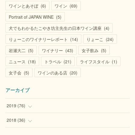
ワインとあそぼ
(
6
)
ワイン
(
69
)
Portrait of JAPAN WINE
(
5
)
犬でもわかるたこやき坊主先生の日本ワイン講座
(
4
)
りょーこのワイナリーレポート
(
14
)
りょーこ
(
24
)
岩瀬大二
(
5
)
ワイナリー
(
43
)
女子飲み
(
5
)
ニュース
(
18
)
トラベル
(
21
)
ライフスタイル
(
1
)
女子会
(
5
)
ワインのある店
(
20
)
アーカイブ
2019
(
76
)
(
1
)
2018
(
36
)
(
14
)
(
8
)