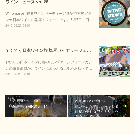
ワインニュース vol.25
Winemuseが贈るワインパーティー@新宿中村屋グラ
ンナ日本ワインに乾杯！りょーこです。6月7日、日…
2019.05.25 03:00
てくてく日本ワイン旅 塩尻ワイナリーフェスタ後編
おいしい日本ワインに目のないヴァインツリーマガジ
ンの編集部員が、ワインにまつわる土地やお店へて…
2019.05.25 03:00
2019.01.24 03:00
2019.01.22 03:00
Vinetree VIEW vol.14
熱い思いと苦しい日々を胸
に秘め幸せなワイナリーを
創る「三本の矢」