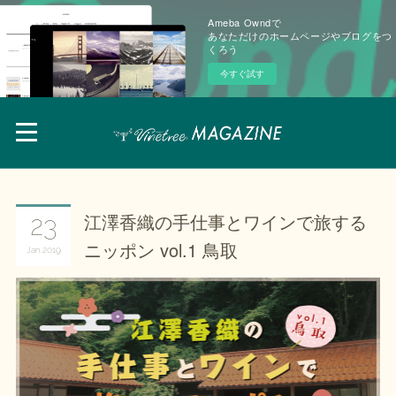
Ameba Owndで
あなただけのホームページやブログをつ
くろう
今すぐ試す
江澤香織の手仕事とワインで旅する
23
ニッポン vol.1 鳥取
Jan
2019