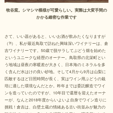
牧谷窯。シマシマ模様が可愛らしい。実際は大変手間の
かかる緻密な作業です
さて、いい器があると、いいお酒が飲みたくなりますが
（⁈）、私が最近鳥取で訪ねた興味深いワイナリーは、倉
吉ワイナリーです。50歳で脱サラしてぶどう畑を始めた
というユニークな経歴のオーナー。鳥取県の北栄町とい
う地域は昼夜の寒暖差が大きく、日本海のミネラルを多
く含んだ水はけの良い砂地。そして4月から9月は山梨に
匹敵するほど日照時間が長く、実はワイン用ぶどうの栽
培に適した環境なんだとか。昨年までは委託醸造でワイ
ンを造っていたのですが、10年目で還暦を迎えたオーナ
ーが、なんと2018年度からいよいよ自身でワイン造りに
挑戦！倉吉は、白壁土蔵の情緒ある古い街並みが魅力の