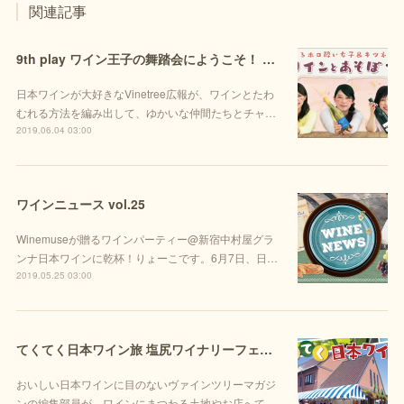
関連記事
9th play ワイン王子の舞踏会にようこそ！ シンデレラ・チーズ決定戦（後編）
日本ワインが大好きなVinetree広報が、ワインとたわ
むれる方法を編み出して、ゆかいな仲間たちとチャ…
2019.06.04 03:00
ワインニュース vol.25
Winemuseが贈るワインパーティー@新宿中村屋グラ
ンナ日本ワインに乾杯！りょーこです。6月7日、日…
2019.05.25 03:00
てくてく日本ワイン旅 塩尻ワイナリーフェスタ後編
おいしい日本ワインに目のないヴァインツリーマガジ
ンの編集部員が、ワインにまつわる土地やお店へて…