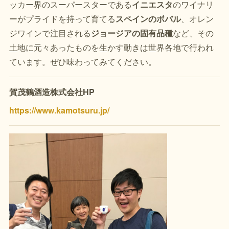
ッカー界のスーパースターである
イニエスタ
のワイナリ
ーがプライドを持って育てる
スペインのボバル
、オレン
ジワインで注目される
ジョージアの固有品種
など、その
土地に元々あったものを生かす動きは世界各地で行われ
ています。ぜひ味わってみてください。
賀茂鶴酒造株式会社HP
https://www.kamotsuru.jp/