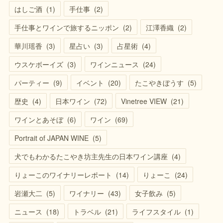
はしご酒
(
1
)
手仕事
(
2
)
手仕事とワインで旅するニッポン
(
2
)
江澤香織
(
2
)
華川瑶香
(
3
)
星占い
(
3
)
占星術
(
4
)
ウスケボーイズ
(
3
)
ワインニュース
(
24
)
パーティー
(
9
)
イベント
(
20
)
たこやきぼうす
(
5
)
歴史
(
4
)
日本ワイン
(
72
)
Vinetree VIEW
(
21
)
ワインとあそぼ
(
6
)
ワイン
(
69
)
Portrait of JAPAN WINE
(
5
)
犬でもわかるたこやき坊主先生の日本ワイン講座
(
4
)
りょーこのワイナリーレポート
(
14
)
りょーこ
(
24
)
岩瀬大二
(
5
)
ワイナリー
(
43
)
女子飲み
(
5
)
ニュース
(
18
)
トラベル
(
21
)
ライフスタイル
(
1
)