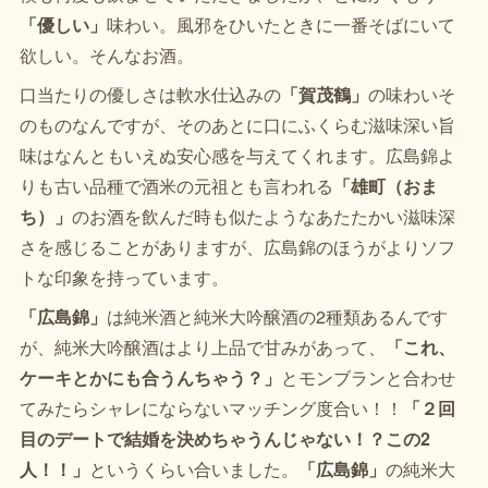
「優しい」
味わい。風邪をひいたときに一番そばにいて
欲しい。そんなお酒。
口当たりの優しさは軟水仕込みの
「賀茂鶴」
の味わいそ
のものなんですが、そのあとに口にふくらむ滋味深い旨
味はなんともいえぬ安心感を与えてくれます。広島錦よ
りも古い品種で酒米の元祖とも言われる
「雄町（おま
ち）」
のお酒を飲んだ時も似たようなあたたかい滋味深
さを感じることがありますが、広島錦のほうがよりソフ
トな印象を持っています。
「広島錦」
は純米酒と純米大吟醸酒の2種類あるんです
が、純米大吟醸酒はより上品で甘みがあって、
「これ、
ケーキとかにも合うんちゃう？」
とモンブランと合わせ
てみたらシャレにならないマッチング度合い！！
「２回
目のデートで結婚を決めちゃうんじゃない！？この2
人！！」
というくらい合いました。
「広島錦」
の純米大