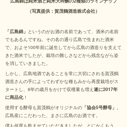
広島錦は純米酒と純米大吟醸の2種類のラインナップ
（写真提供：賀茂鶴酒造株式会社）
「広島錦」
というのがお酒の名前であって、酒米の名前
でもあるんですね。その名の通り広島で生まれた酒米
で、およそ100年前に誕生してから広島の酒造りを支えて
きた酒米でしたが、栽培の難しさなどから残念ながら姿
を消していきました。
しかし、広島地酒であることを常に大切にされる賀茂鶴
酒造さんの手によってわずかな種もみから再度栽培がス
タートし、6年の歳月をかけて収穫量も増え
遂に2017年
に商品化
！
使用する酵母も賀茂鶴がオリジナルの
「協会5号酵母」
。
広島産にこだわった、まさに広島のお酒です。
僕も何度も飲ませていただきましたが、とにかくもう