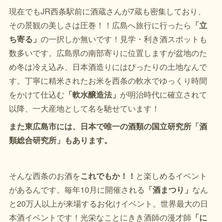
現在でもJR西条駅前に酒蔵さんが7蔵も密集しており、
その景観の美しさは圧巻！！広島へ旅行に行ったら
「立
ち寄る」
の一択しか無いです！見学・利き酒スポットも
数多いです。広島県の南部寄りに位置しますが盆地のた
め冬は冷え込み、日本酒造りにはぴったりの土地なんで
す。丁寧に精米されたお米を西条の軟水でゆっくり時間
をかけて仕込む
「軟水醸造法」
が明治時代に確立されて
以降、一大産地として名を馳せています！
また東広島市には、日本で唯一の酒類の国立研究所「酒
類総合研究所」もあります。
そんな西条のお酒を
これでもか！！
と楽しめるイベント
があるんです。毎年10月に開催される
「酒まつり」
なん
と20万人以上が来場するお化けイベント。世界最大の日
本酒イベントです！光栄なことにきき酒師の漫才師
「に