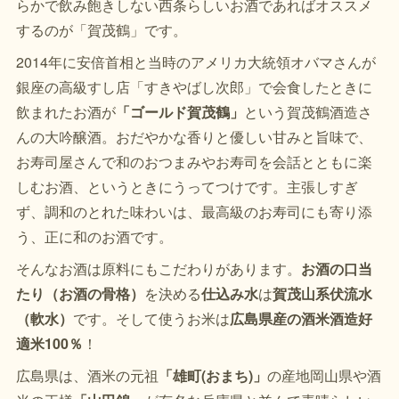
らかで飲み飽きしない西条らしいお酒であればオススメ
するのが「賀茂鶴」です。
2014年に安倍首相と当時のアメリカ大統領オバマさんが
銀座の高級すし店「すきやばし次郎」で会食したときに
飲まれたお酒が
「ゴールド賀茂鶴」
という賀茂鶴酒造さ
んの大吟醸酒。おだやかな香りと優しい甘みと旨味で、
お寿司屋さんで和のおつまみやお寿司を会話とともに楽
しむお酒、というときにうってつけです。主張しすぎ
ず、調和のとれた味わいは、最高級のお寿司にも寄り添
う、正に和のお酒です。
そんなお酒は原料にもこだわりがあります。
お酒の口当
たり（お酒の骨格）
を決める
仕込み水
は
賀茂山系伏流水
（軟水）
です。そして使うお米は
広島県産の酒米酒造好
適米100％
！
広島県は、酒米の元祖
「雄町(おまち)」
の産地岡山県や酒