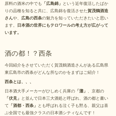
原料の酒米の中でも
「広島錦」
という近年復活したばか
りの品種を知ると共に、広島錦を復活させた
賀茂鶴酒造
さん
や、
広島の西条
の魅力を知っていただきたいと思い
ます。
日本酒の世界にもテロワールの考え方が広がって
います。
酒の都！？西条
今回紹介をさせていただく賀茂鶴酒造さんがある広島県
東広島市の西条がどんな所なのかをまずはご紹介！
西条とは、、、
日本酒大手メーカーがひしめく兵庫の
「灘」
、京都の
「伏見」
と並んで日本三大酒処と呼ばれ、酒の都と書い
て
「酒都・西条」
とも呼ばれる泣く子も黙る、親父は喜
ぶ全国でも最強クラスの日本酒シティなんです！