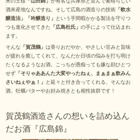
米の王様
「山田錦」
が有名な兵庫県と並んで素晴らしい
酒米産地なんですね。そして広島の酒造りの技術
「軟水
醸造法」「吟醸造り」
という手間暇かかる製法を守りつ
つも進化させてきた
「広島杜氏」
の手によって仕込まれ
ます。
そんな
「賀茂鶴」
は香りおだやか、やさしい甘みと旨味
が疲れを癒してくれて、なんだか日頃の悩みを打ち明け
たくなるようなお酒。こっちが愚痴っても嫌な顔ひとつ
せず
「そりゃああんた大変やったねぇ、まぁまぁ飲みん
さいねぇやぁ！」
と延々と付き合ってくれる、そんなお
酒。牡蠣バターやお好み焼きとも相性抜群です！
賀茂鶴酒造さんの想いを詰め込ん
だお酒『広島錦』