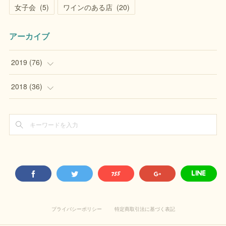
女子会
(
5
)
ワインのある店
(
20
)
アーカイブ
2019
(
76
)
(
1
)
2018
(
36
)
(
14
)
(
8
)
(
18
)
(
17
)
(
17
)
(
8
)
(
14
)
(
3
)
(
12
)
プライバシーポリシー
特定商取引法に基づく表記