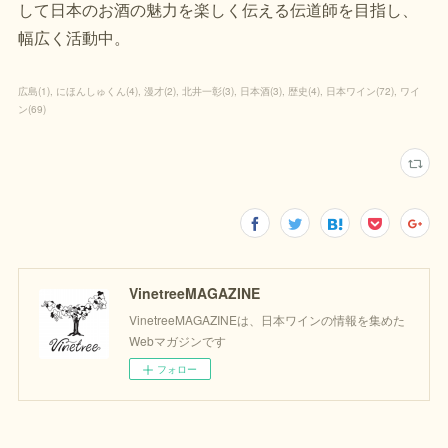
して日本のお酒の魅力を楽しく伝える伝道師を目指し、
幅広く活動中。
広島
(
1
)
にほんしゅくん
(
4
)
漫才
(
2
)
北井一彰
(
3
)
日本酒
(
3
)
歴史
(
4
)
日本ワイン
(
72
)
ワイ
ン
(
69
)
VinetreeMAGAZINE
VinetreeMAGAZINEは、日本ワインの情報を集めた
Webマガジンです
フォロー