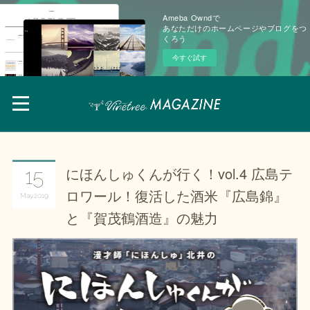
Ameba Owndで
あなただけのホームページやブログをつ
くろう
今すぐ試す
にほんしゅくんが行く！vol.4 広島テ
15
ロワール！復活した酒米『広島錦』
May
2019
と『賀茂鶴酒造』の魅力