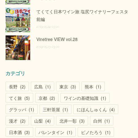
てくてく日本ワイン旅 塩尻ワイナリーフェスタ
前編
2019.05.24 03:00
Vinetree VIEW vol.28
2019.05.23 03:00
カテゴリ
長野
(
2
)
広島
(
1
)
東京
(
3
)
熊本
(
1
)
てく旅
(
5
)
京都
(
2
)
ワインの基礎知識
(
1
)
グラッパ
(
1
)
三軒茶屋
(
1
)
にほんしゅくん
(
4
)
漫才
(
2
)
山梨
(
4
)
北井一彰
(
3
)
白州
(
1
)
日本酒
(
3
)
バレンタイン
(
1
)
ピノたろう
(
1
)