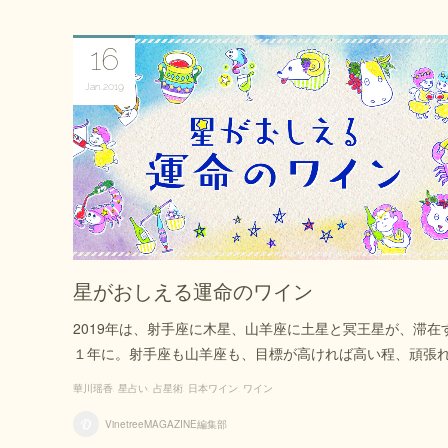
16
Jan
2019
星がおしえる運命のワイン
2019年は、射手座に木星、山羊座に土星と冥王星が、滞在
１年に。射手座も山羊座も、目標が高ければ高い程、頑張
華川瑶香
星占い
占星術
日本ワイン
ワイン
VinetreeMAGAZINE編集部