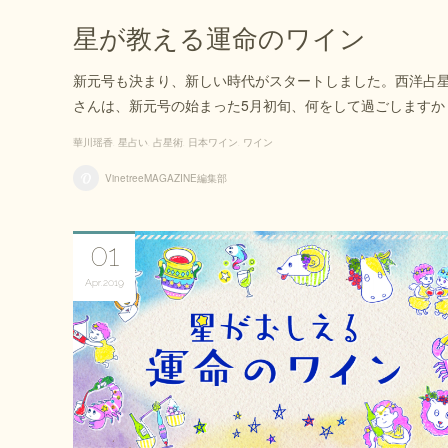
星が教える運命のワイン
新元号も決まり、新しい時代がスタートしました。西洋占
さんは、新元号の始まった5月初旬、何をして過ごします
華川瑶香
星占い
占星術
日本ワイン
ワイン
VinetreeMAGAZINE編集部
01
Apr
2019