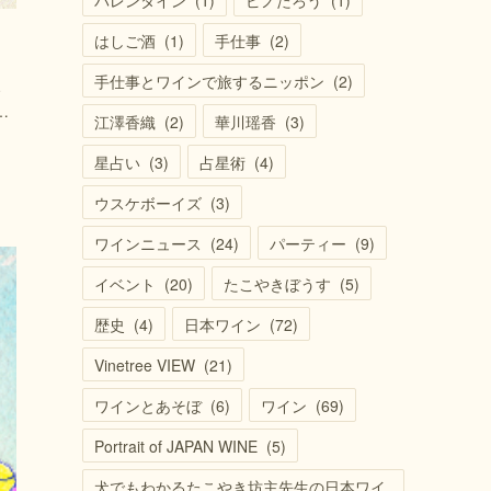
バレンタイン
(
1
)
ピノたろう
(
1
)
はしご酒
(
1
)
手仕事
(
2
)
手仕事とワインで旅するニッポン
(
2
)
、
…
江澤香織
(
2
)
華川瑶香
(
3
)
星占い
(
3
)
占星術
(
4
)
ウスケボーイズ
(
3
)
ワインニュース
(
24
)
パーティー
(
9
)
イベント
(
20
)
たこやきぼうす
(
5
)
歴史
(
4
)
日本ワイン
(
72
)
Vinetree VIEW
(
21
)
ワインとあそぼ
(
6
)
ワイン
(
69
)
Portrait of JAPAN WINE
(
5
)
犬でもわかるたこやき坊主先生の日本ワイ