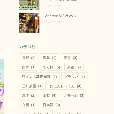
2019.05.24 03:00
Vinetree VIEW vol.28
皆
2019.05.23 03:00
…
カテゴリ
長野
(
2
)
広島
(
1
)
東京
(
3
)
熊本
(
1
)
てく旅
(
5
)
京都
(
2
)
ワインの基礎知識
(
1
)
グラッパ
(
1
)
三軒茶屋
(
1
)
にほんしゅくん
(
4
)
漫才
(
2
)
山梨
(
4
)
北井一彰
(
3
)
白州
(
1
)
日本酒
(
3
)