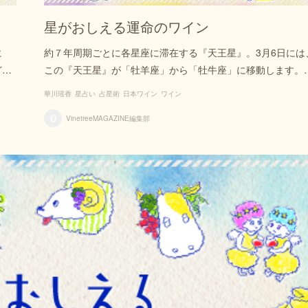
星がおしえる運命のワイン
に
約７年周期ごとに各星座に滞在する『天王星』。3月6日には
ど…
この『天王星』が「牡羊座」から「牡牛座」に移動します。
華川瑶香
星占い
占星術
日本ワイン
ワイン
VinetreeMAGAZINE編集部