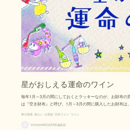
星がおしえる運命のワイン
毎年1月～3月の間にしておくとラッキーなのが、お財布の
は『空き財布』と呼び、1月～3月の間に購入したお財布は
華川瑶香
星占い
占星術
日本ワイン
ワイン
VinetreeMAGAZINE編集部