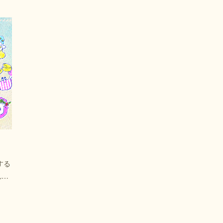
する
れ…